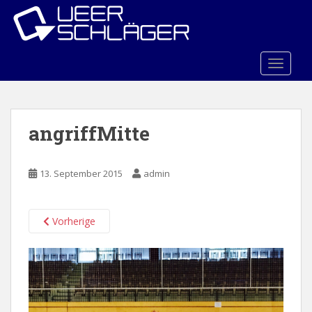
S
k
i
p
TOGGLE
t
o
m
a
angriffMitte
i
n
c
13. September 2015
admin
o
n
t
Vorherige
e
n
t