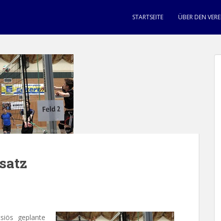
STARTSEITE
ÜBER DEN VERE
satz
siös geplante