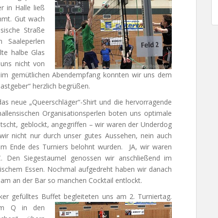
r in Halle ließ
mmt. Gut wach
nsische Straße
 Saaleperlen
lte halbe Glas
uns nicht von
 Beim gemütlichen Abendempfang konnten wir uns dem
astgeber“ herzlich begrüßen.
as neue „Queerschläger“-Shirt und die hervorragende
hallensischen Organisationsperlen boten uns optimale
tscht, geblockt, angegriffen – wir waren der Underdog
 wir nicht nur durch unser gutes Aussehen, nein auch
am Ende des Turniers belohnt wurden. JA, wir waren
C. Den Siegestaumel genossen wir anschließend im
anischem Essen. Nochmal aufgedreht haben wir danach
am an der Bar so manchen Cocktail entlockt.
er gefülltes Buffet begleiteten uns am 2.
Turniertag.
em Q in den