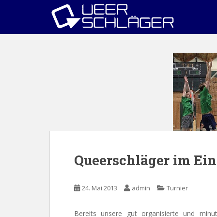
S
k
i
p
t
o
m
a
i
n
c
o
n
t
Queerschläger im Ein
e
n
t
24. Mai 2013
admin
Turnier
Bereits unsere gut organisierte und minut