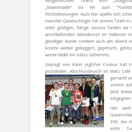
neugemischten Teams vom „Maiglöck
„Maienmädel“ bis hin zum “Pusteb
Höchstleistungen. Auch hier spielte sich sch
mancher Queerschläger mit seinem Team in di
unter goldigen, Ränge. Genuss fanden wir 
anschließenden Abendessen im Hallenser Ka
geselliger Runde sondern auch am Abend in 
konnte wieder gebaggert, gepritscht, gebloc
wurde bleibt ein süßes Geheimnis.
Geprägt von Kater jeglicher Couleur traf
prickelnden Abschlussbrunch im Mat’s Café 
gemacht w
vorerst au
jetzt etwa
entgegnen
Hier wird
Queerschlä
Zeit, das t
erste Tu