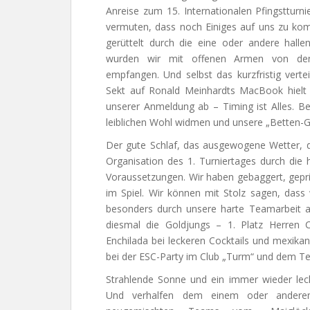
Anreise zum 15. Internationalen Pfingstturnie
vermuten, dass noch Einiges auf uns zu ko
gerüttelt durch die eine oder andere halle
wurden wir mit offenen Armen von den
empfangen. Und selbst das kurzfristig vertei
Sekt auf Ronald Meinhardts MacBook hielt 
unserer Anmeldung ab – Timing ist Alles.
leiblichen Wohl widmen und unsere „Betten-G
Der gute Schlaf, das ausgewogene Wetter, d
Organisation des 1. Turniertages durch die 
Voraussetzungen. Wir haben gebaggert, gepri
im Spiel. Wir können mit Stolz sagen, dass
besonders durch unsere harte Teamarbeit 
diesmal die Goldjungs – 1. Platz Herren 
Enchilada bei leckeren Cocktails und mexik
bei der ESC-Party im Club „Turm“ und dem Te
Strahlende Sonne und ein immer wieder leck
Und verhalfen dem einem oder ander