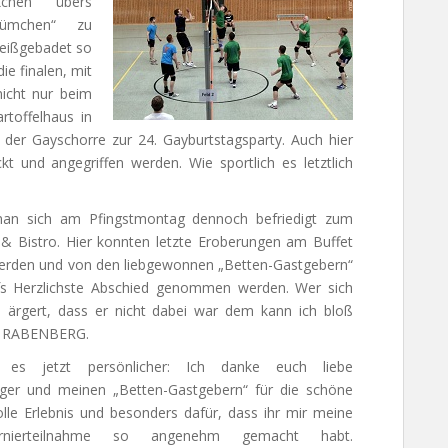
chen“ übers
lümchen“ zu
weißgebadet so
e finalen, mit
nicht nur beim
rtoffelhaus in
der Gayschorre zur 24. Gayburtstagsparty. Auch hier
kt und angegriffen werden. Wie sportlich es letztlich
 man sich am Pfingstmontag dennoch befriedigt zum
& Bistro. Hier konnten letzte Eroberungen am Buffet
erden und von den
liebgewonnen „Betten-Gastgebern“
fs Herzlichste Abschied genommen werden. Wer sich
s ärgert, dass er nicht dabei war dem kann ich bloß
: RABENBERG.
 es jetzt persönlicher: Ich danke euch liebe
ger und meinen „Betten-Gastgebern“ für die schöne
olle Erlebnis und besonders dafür, dass ihr mir meine
rnierteilnahme so angenehm gemacht habt.