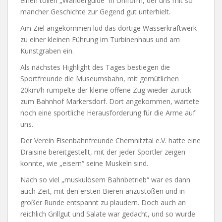
einen tollen „Wanderguide“ in Uniform, der uns mit so
mancher Geschichte zur Gegend gut unterhielt.
Am Ziel angekommen lud das dortige Wasserkraftwerk
zu einer kleinen Führung im Turbinenhaus und am
Kunstgraben ein.
Als nächstes Highlight des Tages bestiegen die
Sportfreunde die Museumsbahn, mit gemütlichen
20km/h rumpelte der kleine offene Zug wieder zurück
zum Bahnhof Markersdorf. Dort angekommen, wartete
noch eine sportliche Herausforderung für die Arme auf
uns.
Der Verein Eisenbahnfreunde Chemnitztal e.V. hatte eine
Draisine bereitgestellt, mit der jeder Sportler zeigen
konnte, wie „eisern“ seine Muskeln sind.
Nach so viel „muskulösem Bahnbetrieb“ war es dann
auch Zeit, mit den ersten Bieren anzustoßen und in
großer Runde entspannt zu plaudern. Doch auch an
reichlich Grillgut und Salate war gedacht, und so wurde