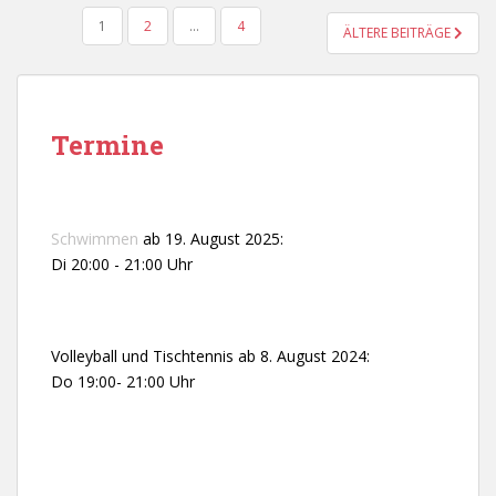
SEITENNUMMERIERUNG
1
2
…
4
ÄLTERE BEITRÄGE
DER
BEITRÄGE
Termine
Schwimmen
ab 19. August 2025:
Di 20:00 - 21:00 Uhr
Volleyball und Tischtennis ab 8. August 2024:
Do 19:00- 21:00 Uhr