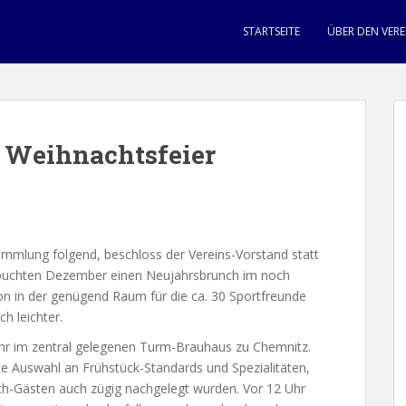
STARTSEITE
ÜBER DEN VERE
t Weihnachtsfeier
ammlung folgend, beschloss der Vereins-Vorstand statt
rbuchten Dezember einen Neujahrsbrunch im noch
ion in der genügend Raum für die ca. 30 Sportfreunde
ch leichter.
hr im zentral gelegenen Turm-Brauhaus zu Chemnitz.
ute Auswahl an Frühstück-Standards und Spezialitäten,
ch-Gästen auch zügig nachgelegt wurden. Vor 12 Uhr