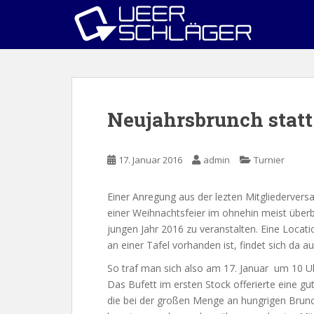
S
k
i
p
t
o
m
Neujahrsbrunch stat
a
i
n
17. Januar 2016
admin
Turnier
c
o
Einer Anregung aus der lezten Mitgliedervers
n
einer Weihnachtsfeier im ohnehin meist übe
t
jungen Jahr 2016 zu veranstalten. Eine Locat
e
an einer Tafel vorhanden ist, findet sich da au
n
t
So traf man sich also am 17. Januar um 10 U
Das Bufett im ersten Stock offerierte eine g
die bei der großen Menge an hungrigen Brun