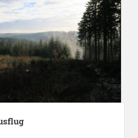
usflug