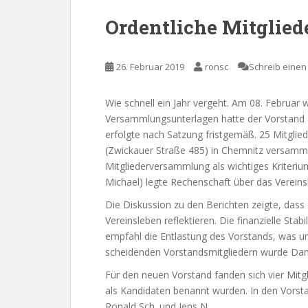
Ordentliche Mitglie
26. Februar 2019
ronsc
Schreib eine
Wie schnell ein Jahr vergeht. Am 08. Februar 
Versammlungsunterlagen hatte der Vorstand a
erfolgte nach Satzung fristgemäß. 25 Mitgli
(Zwickauer Straße 485) in Chemnitz versammel
Mitgliederversammlung als wichtiges Kriteriu
Michael) legte Rechenschaft über das Vereins
Die Diskussion zu den Berichten zeigte, das
Vereinsleben reflektieren. Die finanzielle Sta
empfahl die Entlastung des Vorstands, was u
scheidenden Vorstandsmitgliedern wurde Da
Für den neuen Vorstand fanden sich vier Mit
als Kandidaten benannt wurden. In den Vorst
Ronald Sch. und Jens N.