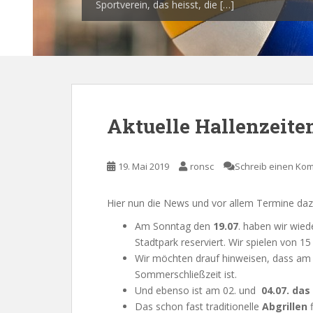
Sportverein, das heisst, die […]
von 18 bis sogar […]
Aktuelle Hallenzeite
19. Mai 2019
ronsc
Schreib einen Ko
Hier nun die News und vor allem Termine da
Am Sonntag den
19.07
. haben wir wie
Stadtpark reserviert. Wir spielen von 15
Wir möchten drauf hinweisen, dass a
Sommerschließzeit ist.
Und ebenso ist am 02. und
04.07. das
Das schon fast traditionelle
Abgrillen
f