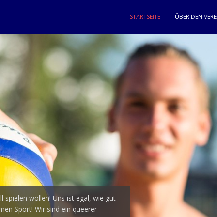
STARTSEITE
ÜBER DEN VERE
chwul-Lesbischer
 spielen wollen! Uns ist egal, wie gut
s Du den Weg zu uns gefunden hast.
men Sport! Wir sind ein queerer
eniger talentierter Sportler im Alter