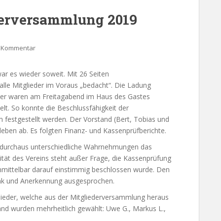
derversammlung 2019
n Kommentar
war es wieder soweit. Mit 26 Seiten
lle Mitglieder im Voraus „bedacht“. Die Ladung
eder waren am Freitagabend im Haus des Gastes
t. So konnte die Beschlussfähigkeit der
m festgestellt werden. Der Vorstand (Bert, Tobias und
leben ab. Es folgten Finanz- und Kassenprüfberichte.
s durchaus unterschiedliche Wahrnehmungen das
bilität des Vereins steht außer Frage, die Kassenprüfung
nmittelbar darauf einstimmig beschlossen wurde. Den
nk und Anerkennung ausgesprochen.
glieder, welche aus der Mitgliederversammlung heraus
and wurden mehrheitlich gewählt: Uwe G., Markus L.,