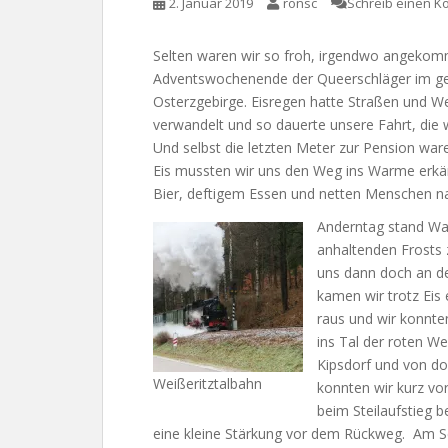
2. Januar 2019
ronsc
Schreib einen 
Selten waren wir so froh, irgendwo angekom
Adventswochenende der Queerschläger im g
Osterzgebirge. Eisregen hatte Straßen und W
verwandelt und so dauerte unsere Fahrt, die w
Und selbst die letzten Meter zur Pension wa
Eis mussten wir uns den Weg ins Warme erkäm
Bier, deftigem Essen und netten Menschen 
Anderntag stand Wa
anhaltenden Frosts 
uns dann doch an d
kamen wir trotz Eis
raus und wir konnte
ins Tal der roten We
Kipsdorf und von do
Weißeritztalbahn
konnten wir kurz vo
beim Steilaufstieg
eine kleine Stärkung vor dem Rückweg. Am Sc