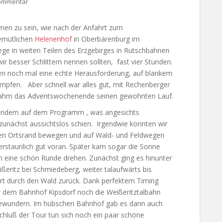
Kommentar
men zu sein, wie nach der Anfahrt zum
emütlichen
Helenenhof
in Oberbärenburg im
ege in weiten Teilen des Erzgebirges in Rutschbahnen
ir besser Schlittern nennen sollten, fast vier Stunden.
ren noch mal eine echte Herausforderung, auf blankem
pfen. Aber schnell war alles gut, mit Rechenberger
nahm das Adventswochenende seinen gewohnten Lauf.
ndern auf dem Programm , was angesichts
zunächst aussichtslos schien. Irgendwie konnten wir
en Ortsrand bewegen und auf Wald- und Feldwegen
 erstaunlich gut voran. Später kam sogar die Sonne
n eine schön Runde drehen. Zunächst ging es hinunter
ißeritz bei Schmiedeberg, weiter talaufwärts bis
rt durch den Wald zurück. Dank perfektem Timing
r dem Bahnhof Kipsdorf noch die Weißeritztalbahn
 bewundern. Im hübschen Bahnhof gab es dann auch
hluß der Tour tun sich noch ein paar schöne